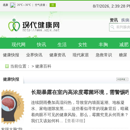
8/7/2026, 2:39:2
资讯
疾病
现代网
快讯
生活
女性
丰胸
减肥
健康快报
业界快讯
健康资讯
现代家居
急救常识
糖尿
当前位置：
>
健康百科
病
抗癌
骨科
健康快报
长期暴露在室内高浓度霉菌环境，需警惕
连续阴雨叠加高湿闷热，导致室内墙面返潮、地板凝
水、家电缝隙发黑……这些看似寻常的现象背后，暗藏
着肉眼不可见的健康风险。那么，霉菌究竟从何而来？
我们又该如何科...
【查看详细】
究发现大脑“防