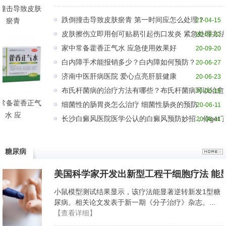
撞击导致皮肤
跌倒撞击导致皮肤瘀青 第一时间应怎么处理？
瘀青
21-04-15
皮肤擦伤立即用创可贴易引起伤口发炎 紧急处理方
20-09-22
家中常备藿香正气水 应急使用效果好
20-09-20
白内障手术能报销多少？白内障如何预防？
20-06-27
济南中医肝病医院 爱心点亮肝脏健康
20-06-23
布氏杆菌病的治疗方法有哪些？布氏杆菌病可以治愈
20-06-16
常备藿香正气
细菌性的肠胃炎怎么治疗 细菌性肠炎的预防
20-06-11
水 应
长沙白癜风医院医学公认的白癜风预防妙招，你get
20-06-11
糖尿病
美国科学家开发出新型工程干细胞疗法 能
小鼠模型测试结果显示，该疗法能显著逆转新发1型糖
尿病。相关论文发表于新一期《分子治疗》杂志。...
【查看详细】