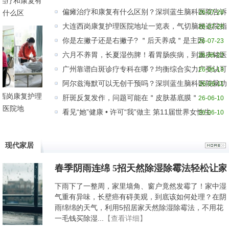
治疗和康复有
偏瘫治疗和康复有什么区别？深圳蓝生脑科医院告诉
什么区
26-07-28
大连西岗康复护理医院地址一览表，气切脑梗选院指
26-07-28
你是左撇子还是右撇子? ＂后天养成＂是主因
26-07-23
六月不养胃，长夏湿伤脾！看胃肠疾病，到重庆铭医
26-06-22
广州靠谱白斑诊疗专科在哪？均衡综合实力广受认可
26-06-13
阿尔兹海默可以无创干预吗？深圳蓝生脑科医院脑功
26-06-11
西岗康复护理
肝斑反复发作，问题可能在＂皮肤基底膜＂
26-06-10
医院地
看见“她”健康 • 许可“我”做主 第11届世界女性生
26-06-10
现代家居
春季阴雨连绵 5招天然除湿除霉法轻松让
下雨下了一整周，家里墙角、窗户竟然发霉了！家中湿
气重有异味，长壁癌有碍美观，到底该如何处理？在阴
雨绵绵的天气，利用5招居家天然除湿除霉法，不用花
一毛钱买除湿...
【查看详细】