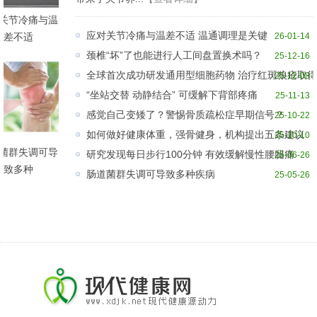
关节冷痛与温
应对关节冷痛与温差不适 温通调理是关键
差不适
26-01-14
颈椎“坏”了也能进行人工间盘置换术吗？
25-12-16
全球首次成功研发通用型细胞药物 治疗红斑狼疮取
25-12-08
“坐站交替 动静结合” 可缓解下背部疼痛
25-11-13
感觉自己变矮了？警惕骨质疏松症早期信号？
25-10-22
如何做好健康体重，强骨健身，机构提出五条建议
25-10-10
菌群失调可导
研究发现每日步行100分钟 有效缓解慢性腰腿痛
25-06-26
致多种
肠道菌群失调可导致多种疾病
25-05-26