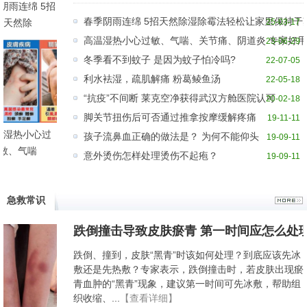
阴雨连绵 5招
春季阴雨连绵 5招天然除湿除霉法轻松让家里保持干
天然除
25-03-17
高温湿热小心过敏、气喘、关节痛、阴道炎 专家好
23-06-29
冬季看不到蚊子 是因为蚊子怕冷吗?
22-07-05
利水袪湿，疏肌解痛 粉葛鲮鱼汤
22-05-18
“抗疫”不间断 莱克空净获得武汉方舱医院认可
20-02-18
脚关节扭伤后可否通过推拿按摩缓解疼痛
19-11-11
温湿热小心过
孩子流鼻血正确的做法是？ 为何不能仰头
19-09-11
敏、气喘
意外烫伤怎样处理烫伤不起疱？
19-09-11
急救常识
跌倒撞击导致皮肤瘀青 第一时间应怎么处
跌倒、撞到，皮肤“黑青”时该如何处理？到底应该先冰
敷还是先热敷？专家表示，跌倒撞击时，若皮肤出现瘀
青血肿的“黑青”现象，建议第一时间可先冰敷，帮助组
织收缩、...
【查看详细】