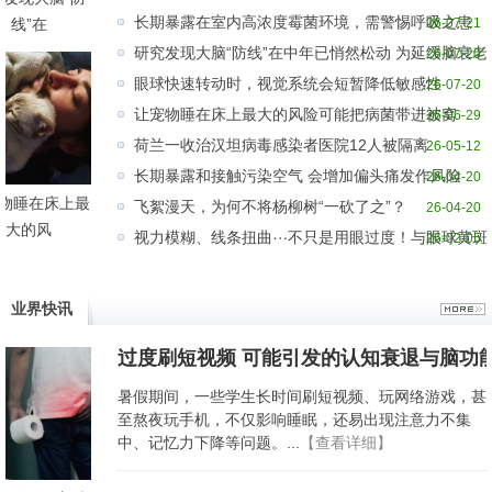
长期暴露在室内高浓度霉菌环境，需警惕呼吸之患
线”在
26-07-21
研究发现大脑“防线”在中年已悄然松动 为延缓脑衰老
26-07-20
眼球快速转动时，视觉系统会短暂降低敏感性
26-07-20
让宠物睡在床上最大的风险可能把病菌带进被窝
26-06-29
荷兰一收治汉坦病毒感染者医院12人被隔离
26-05-12
长期暴露和接触污染空气 会增加偏头痛发作风险
26-04-20
物睡在床上最
飞絮漫天，为何不将杨柳树“一砍了之”？
26-04-20
大的风
视力模糊、线条扭曲⋯不只是用眼过度！与眼球黄斑
26-02-05
业界快讯
过度刷短视频 可能引发的认知衰退与脑功
暑假期间，一些学生长时间刷短视频、玩网络游戏，甚
至熬夜玩手机，不仅影响睡眠，还易出现注意力不集
中、记忆力下降等问题。...
【查看详细】