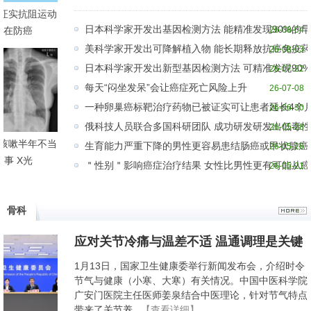
证实抗阻运动
日本科学家开发出基因检测方法 能精准发现90%的
在防癌
26-08-04
美科学家开发出可降解植入物 能长期释放抗癌免疫药
26-08-03
日本科学家开发出新型基因检测方法 可精准发现90
26-07-22
每天“闷坐发呆”会让癌症死亡风险上升
26-07-08
一种卵巢癌标靶治疗药物已被证实可让患者延长4个
26-06-30
俄科技人员联合多国科研团队 成功研发研发出低毒
26-05-28
咳嗽半年不当
生育能力严重下降的男性更容易患结肠癌或甲状腺癌
26-05-26
事 X光
＂性别＂影响癌症治疗结果 女性比男性更有可能从
26-05-21
骨科
应对关节冷痛与温差不适 温通调理是关键
1月13日，国家卫生健康委举行新闻发布会，介绍时令
节气与健康（小寒、大寒）有关情况。中国中医科学院
广安门医院主任医师姜泉结合中医理论，针对节气特点
带来了关节养...
【查看详细】