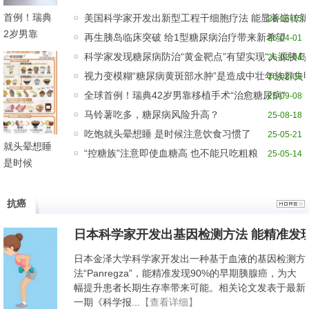
球首例！瑞典
美国科学家开发出新型工程干细胞疗法 能显著逆转新
26-06-15
42岁男靠
再生胰岛临床突破 给1型糖尿病治疗带来新希望
26-04-01
科学家发现糖尿病防治“黄金靶点”有望实现“人源胰岛
26-02-04
视力变模糊“糖尿病黄斑部水肿”是造成中壮年族群失
26-02-03
全球首例！瑞典42岁男靠移植手术“治愈糖尿病”
25-09-08
马铃薯吃多，糖尿病风险升高？
25-08-18
吃饱就头晕想睡 是时候注意饮食习惯了
25-05-21
饱就头晕想睡
“控糖族”注意即使血糖高 也不能只吃粗粮
25-05-14
是时候
抗癌
日本科学家开发出基因检测方法 能精准发现
日本金泽大学科学家开发出一种基于血液的基因检测方
法“Panregza”，能精准发现90%的早期胰腺癌，为大
幅提升患者长期生存率带来可能。相关论文发表于最新
一期《科学报...
【查看详细】