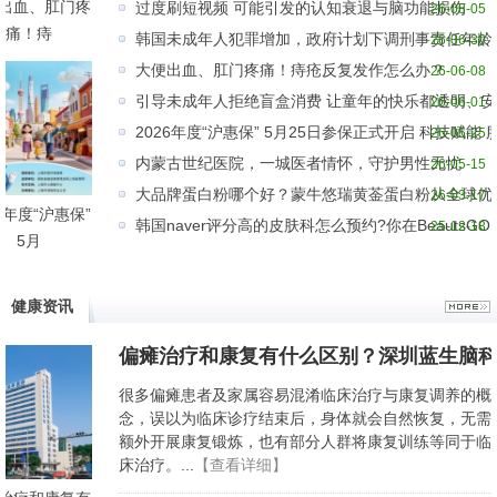
出血、肛门疼
过度刷短视频 可能引发的认知衰退与脑功能损伤
26-08-05
痛！痔
韩国未成年人犯罪增加，政府计划下调刑事责任年龄
26-06-30
大便出血、肛门疼痛！痔疮反复发作怎么办？
26-06-08
引导未成年人拒绝盲盒消费 让童年的快乐都透明、
26-06-01
2026年度“沪惠保” 5月25日参保正式开启 科技赋能 
26-05-25
内蒙古世纪医院，一城医者情怀，守护男性无忧
26-05-15
大品牌蛋白粉哪个好？蒙牛悠瑞黄菳蛋白粉从全球优
26-03-17
26年度“沪惠保”
韩国naver评分高的皮肤科怎么预约?你在BeautsGO
25-12-18
5月
健康资讯
偏瘫治疗和康复有什么区别？深圳蓝生脑
很多偏瘫患者及家属容易混淆临床治疗与康复调养的概
念，误以为临床诊疗结束后，身体就会自然恢复，无需
额外开展康复锻炼，也有部分人群将康复训练等同于临
床治疗。...
【查看详细】