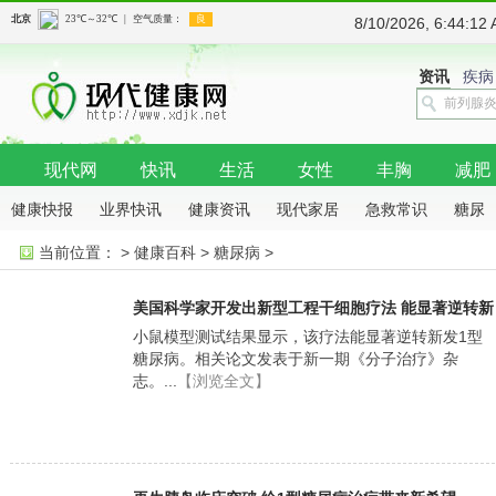
8/10/2026, 6:44:
资讯
疾病
现代网
快讯
生活
女性
丰胸
减肥
健康快报
业界快讯
健康资讯
现代家居
急救常识
糖尿
当前位置：
>
健康百科
>
糖尿病
>
病
抗癌
骨科
美国科学家开发出新型工程干细胞疗法 能显著逆转新
发1型糖尿病
小鼠模型测试结果显示，该疗法能显著逆转新发1型
糖尿病。相关论文发表于新一期《分子治疗》杂
志。...
【浏览全文】