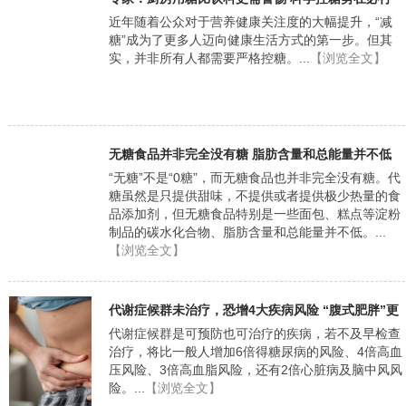
近年随着公众对于营养健康关注度的大幅提升，“减
糖”成为了更多人迈向健康生活方式的第一步。但其
实，并非所有人都需要严格控糖。...
【浏览全文】
无糖食品并非完全没有糖 脂肪含量和总能量并不低
“无糖”不是“0糖”，而无糖食品也并非完全没有糖。代
糖虽然是只提供甜味，不提供或者提供极少热量的食
品添加剂，但无糖食品特别是一些面包、糕点等淀粉
制品的碳水化合物、脂肪含量和总能量并不低。...
【浏览全文】
代谢症候群未治疗，恐增4大疾病风险 “腹式肥胖”更
要引起警惕
代谢症候群是可预防也可治疗的疾病，若不及早检查
治疗，将比一般人增加6倍得糖尿病的风险、4倍高血
压风险、3倍高血脂风险，还有2倍心脏病及脑中风风
险。...
【浏览全文】