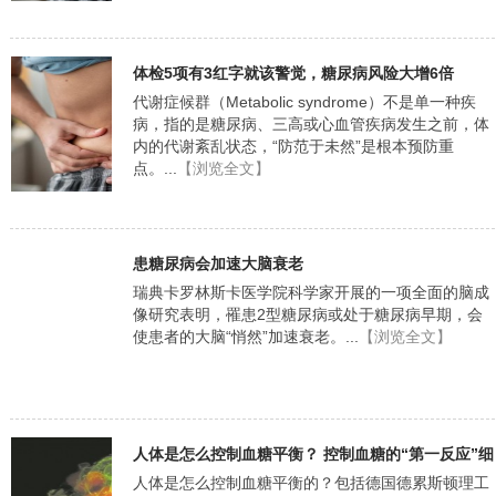
体检5项有3红字就该警觉，糖尿病风险大增6倍
代谢症候群（Metabolic syndrome）不是单一种疾
病，指的是糖尿病、三高或心血管疾病发生之前，体
内的代谢紊乱状态，“防范于未然”是根本预防重
点。...
【浏览全文】
患糖尿病会加速大脑衰老
瑞典卡罗林斯卡医学院科学家开展的一项全面的脑成
像研究表明，罹患2型糖尿病或处于糖尿病早期，会
使患者的大脑“悄然”加速衰老。...
【浏览全文】
人体是怎么控制血糖平衡？ 控制血糖的“第一反应”细
胞发现
人体是怎么控制血糖平衡的？包括德国德累斯顿理工