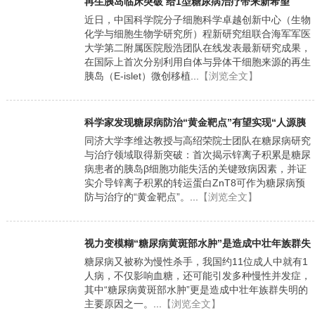
再生胰岛临床突破 给1型糖尿病治疗带来新希望
近日，中国科学院分子细胞科学卓越创新中心（生物
化学与细胞生物学研究所）程新研究组联合海军军医
大学第二附属医院殷浩团队在线发表最新研究成果，
在国际上首次分别利用自体与异体干细胞来源的再生
胰岛（E-islet）微创移植...
【浏览全文】
科学家发现糖尿病防治“黄金靶点”有望实现“人源胰
岛类器官”“一次移植、长期有效”
同济大学李维达教授与高绍荣院士团队在糖尿病研究
与治疗领域取得新突破：首次揭示锌离子积累是糖尿
病患者的胰岛β细胞功能失活的关键致病因素，并证
实介导锌离子积累的转运蛋白ZnT8可作为糖尿病预
防与治疗的“黄金靶点”。...
【浏览全文】
视力变模糊“糖尿病黄斑部水肿”是造成中壮年族群失
明的主要原因之一
糖尿病又被称为慢性杀手，我国约11位成人中就有1
人病，不仅影响血糖，还可能引发多种慢性并发症，
其中“糖尿病黄斑部水肿”更是造成中壮年族群失明的
主要原因之一。...
【浏览全文】