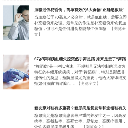
血糖过低易昏倒，简单有效的6大食物“正确急救法”
当血糖低于70毫克／公合时，就是低血糖，需要立即
补充糖份来处理。最常见的作法是补充糖份来恢复血
糖值，但可不是任何甜食都能帮忙低血糖...
【浏览全
文】
67岁李阿姨血糖失控突然手舞足蹈 原来是患了“舞蹈
病”
“舞蹈病”是一种以快速、不规则且无法控制的运动为
特征的神经系统疾病，对于“舞蹈病”，特别是那些非
遗传性的类型，预防显得尤为重要，他给大家详细支
招如何预防“舞蹈病”。...
【浏览全文】
糖友穿对鞋有多重要？糖尿病足复发常和选错鞋有关
糖尿病足是糖尿病患者最严重的并发症之一，因高发
病率、高截肢率、高死亡率、易复发、高医疗费用，
让许多糖尿病患者头痛。...
【浏览全文】